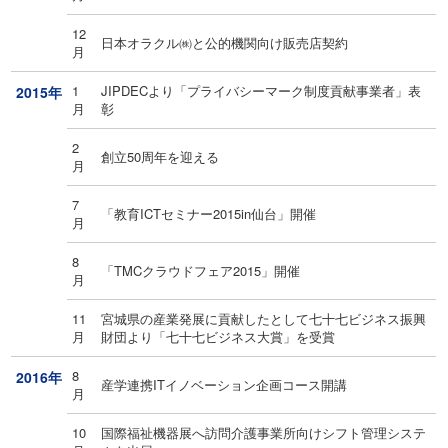
12
日本オラクル㈱と公的機関向け販売店契約
月
1
JIPDECより「プライバシーマーク制度貢献事業者」表
2015年
月
彰
2
創立50周年を迎える
月
7
「教育ICTセミナー2015in仙台」開催
月
8
「TMCクラウドフェア2015」開催
月
11
宮城県の産業発展に貢献したとして七十七ビジネス振興
月
財団より「七十七ビジネス大賞」を受賞
8
2016年
産学連携ITイノベーション企画コース開講
月
10
国際福祉機器展へ訪問介護事業所向けシフト管理システ