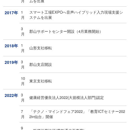
月
ムを出展
1
スマート工場EXPOへ音声ハイブリッド入力現場支援シ
2017年
月
ステムを出展
3
郡山サポートセンター開設（4月業務開始）
月
1
2018年
山形支社移転
月
3
2019年
郡山支店開設
月
10
東京支社移転
月
3
2022年
健康経営優良法人2022(大規模法人部門)認定
月
7
「テクノ・マインドフェア2022」「教育ICTセミナー202
月
2in仙台」開催
9