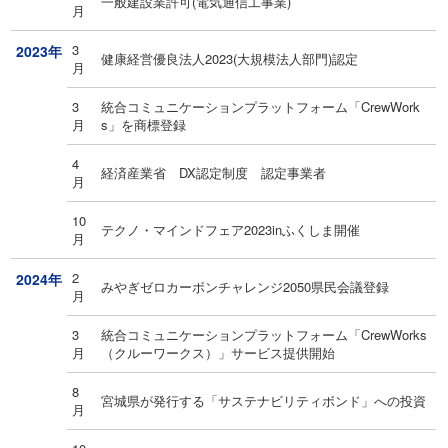
一般建設業許可(電気通信工事業)
月
3
2023年
健康経営優良法人2023(大規模法人部門)認定
月
3
統合コミュニケーションプラットフォーム「CrewWork
月
s」を商標登録
4
経済産業省 DX認定制度 認定事業者
月
10
テクノ・マインドフェア2023inふくしま開催
月
2
2024年
みやぎゼロカーボンチャレンジ2050県民会議登録
月
3
統合コミュニケーションプラットフォーム「CrewWorks
月
（クルーワークス）」サービス提供開始
8
宮城県が発行する「サステナビリティボンド」への投資
月