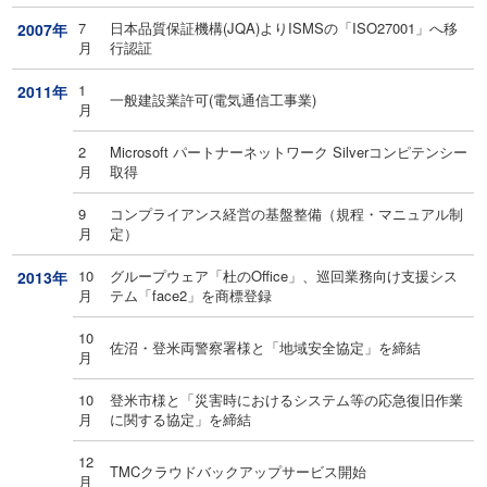
7
日本品質保証機構(JQA)よりISMSの「ISO27001」へ移
2007年
月
行認証
1
2011年
一般建設業許可(電気通信工事業)
月
2
Microsoft パートナーネットワーク Silverコンピテンシー
月
取得
9
コンプライアンス経営の基盤整備（規程・マニュアル制
月
定）
10
グループウェア「杜のOffice」、巡回業務向け支援シス
2013年
月
テム「face2」を商標登録
10
佐沼・登米両警察署様と「地域安全協定」を締結
月
10
登米市様と「災害時におけるシステム等の応急復旧作業
月
に関する協定」を締結
12
TMCクラウドバックアップサービス開始
月