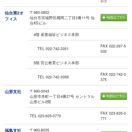
372
〒983-0852
仙台第2オ
仙台市宮城野区榴岡二丁目2番11号 仙
フィス
台KSビル
4階 産業福祉ビジネス本部
FAX 022-297-5
TEL 022-742-3351
035
5階 官公教育ビジネス本部
FAX 022-742-3
TEL 022-742-3358
375
〒990-0043
山形支社
山形市本町一丁目4番27号 セントラル
山形ビル2階
FAX 023-635-0
TEL 023-635-0770
771
〒960-8035
福島支社