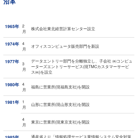
沿革
2
1965年
株式会社東北経営計算センター設立
月
4
1974年
オフィスコンピュータ販売部門を新設
月
データエントリー部門を分離独立し、子会社 ㈱コンピュ
1977年
3
ーターズエントリーサービス(現TMCカスタマーサービ
月
ス㈱)を設立
4
1980年
福島に営業所(現福島支社)を開設
月
1
1981年
山形に営業所(現山形支社)を開設
月
4
東京に営業所(現東京支社)を開設
月
通産省より「情報処理サービス業情報システム安全対策
1985年