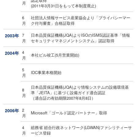
認定取得
月
(2011年3月31日をもって本制度廃止)
6
社団法人情報サービス産業協会より「プライバシーマー
月
ク付与審査」合格証取得
7
日本品質保証機構(JQA)よりISOのISMS認証基準「情報
2003年
月
セキュリティマネジメントシステム」認証取得
4
2004年
本社ビル竣工(5月営業開始)
月
5
IDC事業本格開始
月
日本品質保証機構(JQA)より情報システムの設備環境基
8
準「JEITA」に基づく設備ガイド適合認証
月
（適合証の有効期限2007年8月8日）
2
2006年
Microsoft「ゴールド認定パートナー」取得
月
4
総務省 総合行政ネットワーク(LGWAN)ファシリティーサ
月
ービス登録