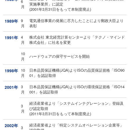
6
実施事業所」に認定
月
(2001年3月31日をもって本制度廃止)
9
電気通信事業の発展に尽力したことにより郵政大臣より
1989年
月
表彰
4
株式会社 東北経営計算センターより「テクノ・マインド
1991年
月
株式会社」に社名を変更
10
ハードウェアの保守サービスを開始
月
10
日本品質保証機構(JQA)よりISOの品質保証規格「ISO90
1998年
月
01」を認証取得
3
日本品質保証機構(JQA)よりISOの環境保証規格「ISO14
2001年
月
001」を認証取得
経済産業省より「システムインテグレーション」登録及
3
び認定取得
月
(2011年3月31日をもって本制度廃止)
経済産業省より「特定システムオペレーション企業等」
2002年
3