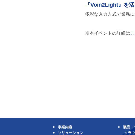
『Voin2Light
多彩な入力方式で業務に
※本イベントの詳細は
こ
事業内容
製品・
ソリューション
クラウ