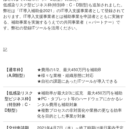
低感染リスク型ビジネス枠(特別枠：C・D類型)も追加されました。
弊社は「IT導入補助金2021」のIT導入支援事業者として登録されて
おります。IT導入支援事業者とは補助事業を申請者とともに実施す
る、補助事業を実施するうえでの共同事業者（＝パートナー）で
す。弊社の登録ITツールを活用ください。
記
【通常枠】
★費用の1/2、最大450万円を補助B
（A,B類型）
★様々な業種・組織形態に対応
★自社の課題にあったITツールが導入できる
【低感染リスク
★補助率が最大2/3に拡充 最大450万円を補助
型ビジネス枠】
★PC・タブレット等のハードウェアにかかるレ
（特別枠：C・
ンタル費用も補助対象
D類型）
★複数プロセスの非対面化や業務の更なる効率
化を目的とした事業が対象
【交付申請期
2021年4月7日（水）～終了時期は後日案内予定